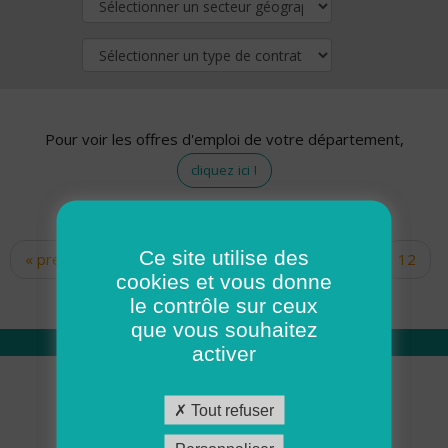
Pour voir les offres d'emploi de votre département,
cliquez ici !
Ce site utilise des
« premier
‹ précédent
…
10
11
12
Pages
cookies et vous donne
13
14
15
16
17
18
le contrôle sur ceux
que vous souhaitez
activer
Qui sommes nous
Tout refuser
Académie ADMR