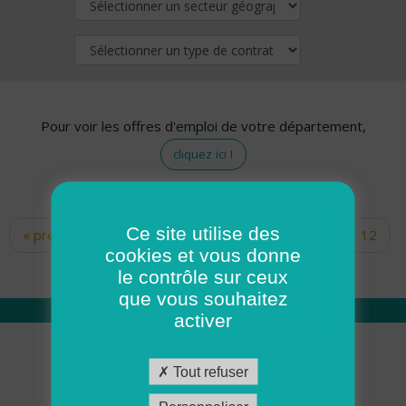
Pour voir les offres d'emploi de votre département,
cliquez ici !
Ce site utilise des
« premier
‹ précédent
…
10
11
12
Pages
cookies et vous donne
13
14
15
16
17
18
le contrôle sur ceux
que vous souhaitez
activer
Qui sommes nous
Tout refuser
Académie ADMR