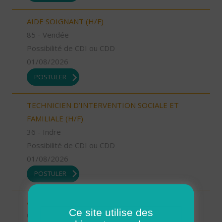
AIDE SOIGNANT (H/F)
85 - Vendée
Possibilité de CDI ou CDD
01/08/2026
POSTULER
TECHNICIEN D’INTERVENTION SOCIALE ET
FAMILIALE (H/F)
36 - Indre
Possibilité de CDI ou CDD
01/08/2026
POSTULER
AIDE SOIGNANT (H/F)
Ce site utilise des
06 - Alpes-Maritimes