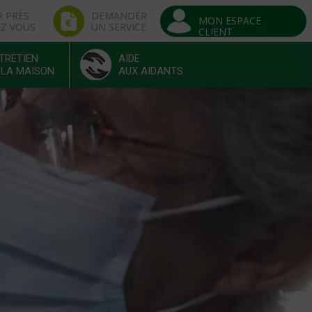
R PRÈS
DEMANDER
MON ESPACE
EZ VOUS
UN SERVICE
CLIENT
TRETIEN
AIDE
 LA MAISON
AUX AIDANTS