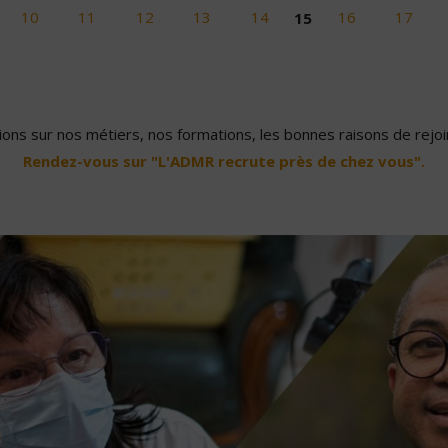
10
11
12
13
14
15
16
17
ons sur nos métiers, nos formations, les bonnes raisons de rejoin
Rendez-vous sur "L'ADMR recrute près de chez vous".