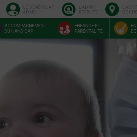
LE BÉNÉVOLAT
L'ADMR
L'ADM
ADMR
RECRUTE
DE CH
ACCOMPAGNEMENT
ENFANCE ET
EN
DU HANDICAP
PARENTALITÉ
DE