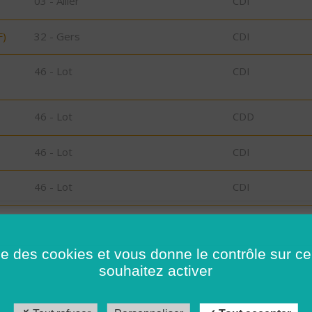
03 - Allier
CDI
F)
32 - Gers
CDI
46 - Lot
CDI
46 - Lot
CDD
46 - Lot
CDI
46 - Lot
CDI
46 - Lot
CDI
ise des cookies et vous donne le contrôle sur 
46 - Lot
CDI
souhaitez activer
46 - Lot
CDI