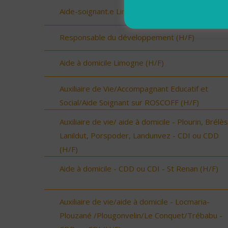
Aide-soignant.e Limogne en Quercy (H/F)
Responsable du développement (H/F)
Aide à domicile Limogne (H/F)
Auxiliaire de Vie/Accompagnant Educatif et
Social/Aide Soignant sur ROSCOFF (H/F)
Auxiliaire de vie/ aide à domicile - Plourin, Brélès
Lanildut, Porspoder, Landunvez - CDI ou CDD
(H/F)
Aide à domicile - CDD ou CDI - St Renan (H/F)
Auxiliaire de vie/aide à domicile - Locmaria-
Plouzané /Plougonvelin/Le Conquet/Trébabu -