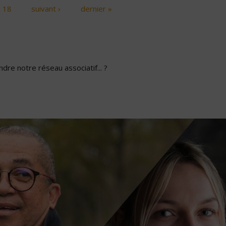
18
suivant ›
dernier »
dre notre réseau associatif... ?