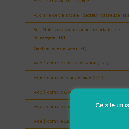
Auxiliaire de Vie Sociale (H/F)
Auxiliaire de vie sociale - secteur Masseube (H/
Secrétaire polyvalente pour l'association de
Sousceyrac (H/F)
Gestionnaire de paie (H/F)
Aide à domicile Labastide Murat (H/F)
Aide à domicile Tour de faure (H/F)
Aide à domicile Gourdon (H/F)
Ce site util
Aide à domicile Labastide Murat (H/F)
Aide à domicile Labastide Murat (H/F)