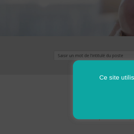
Ce site util
« premier
‹ p
Pages