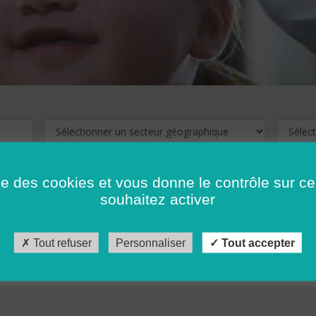
ise des cookies et vous donne le contrôle sur 
souhaitez activer
cliquez ici !
Pour voir les offres d'emploi de votre département,
Tout refuser
Personnaliser
Tout accepter
récédent
…
10
11
12
13
14
15