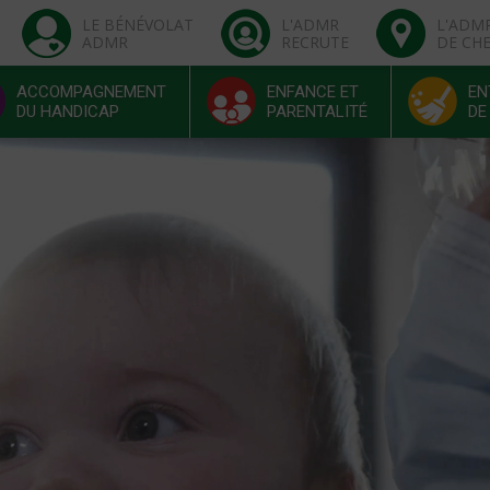
LE BÉNÉVOLAT
L'ADMR
L'ADM
ADMR
RECRUTE
DE CH
ACCOMPAGNEMENT
ENFANCE ET
EN
DU HANDICAP
PARENTALITÉ
DE