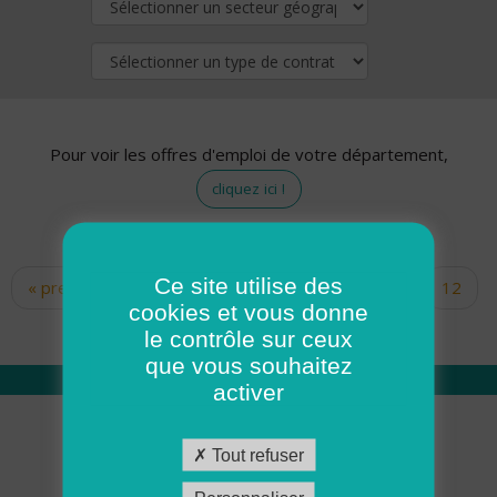
Pour voir les offres d'emploi de votre département,
cliquez ici !
Ce site utilise des
« premier
‹ précédent
…
10
11
12
Pages
cookies et vous donne
13
14
15
16
17
18
le contrôle sur ceux
que vous souhaitez
activer
Qui sommes nous
Tout refuser
Académie ADMR