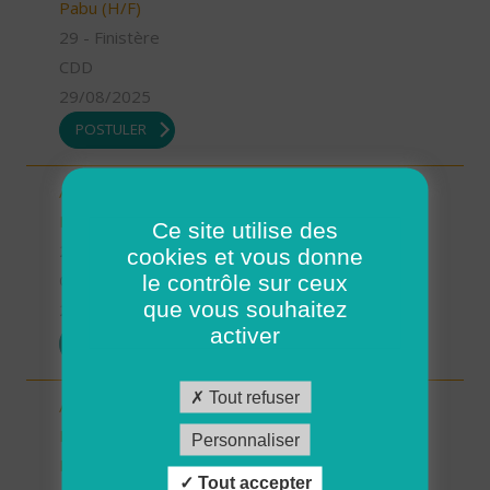
Pabu (H/F)
29 - Finistère
CDD
29/08/2025
POSTULER
Aide à domicile - CDD Septembre -
Plouarzel/Lampaul-Plouarzel/Ploumoguer (H/F)
Ce site utilise des
29 - Finistère
cookies et vous donne
le contrôle sur ceux
CDD
que vous souhaitez
29/08/2025
activer
POSTULER
Tout refuser
Aide à domicile - CDD Septembre -
Ploudalmézeau, Lampaul-Ploudalmézeau, St
Personnaliser
Pabu (H/F)
Tout accepter