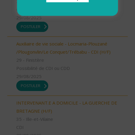
29 - Finistère
CDD
29/08/2025
POSTULER
Auxiliaire de vie sociale - Locmaria-Plouzané
/Plougonvlin/Le Conquet/Trébabu - CDI (H/F)
29 - Finistère
Possibilité de CDI ou CDD
29/08/2025
POSTULER
INTERVENANT.E A DOMICILE - LA GUERCHE DE
BRETAGNE (H/F)
35 - Ille-et-Vilaine
CDI