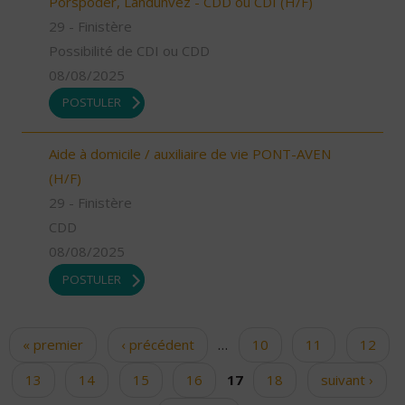
Porspoder, Landunvez - CDD ou CDI (H/F)
29 - Finistère
Possibilité de CDI ou CDD
08/08/2025
POSTULER
Aide à domicile / auxiliaire de vie PONT-AVEN
(H/F)
29 - Finistère
CDD
08/08/2025
POSTULER
« premier
‹ précédent
…
10
11
12
Pages
13
14
15
16
17
18
suivant ›