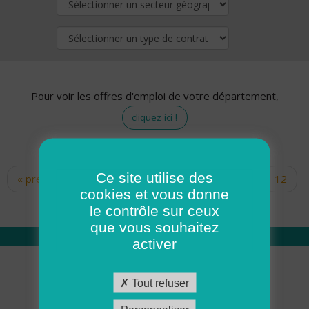
Pour voir les offres d'emploi de votre département,
cliquez ici !
Ce site utilise des
« premier
‹ précédent
…
10
11
12
Pages
cookies et vous donne
13
14
15
16
17
18
le contrôle sur ceux
que vous souhaitez
activer
Qui sommes nous
Tout refuser
Académie ADMR