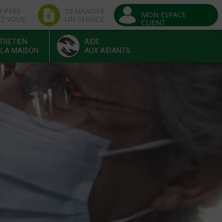
R PRÈS
DEMANDER
MON ESPACE
EZ VOUS
UN SERVICE
CLIENT
TRETIEN
AIDE
 LA MAISON
AUX AIDANTS