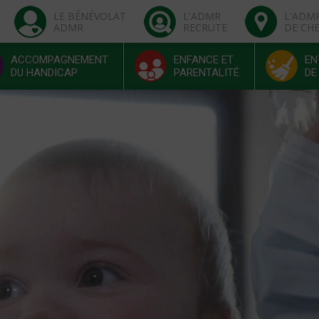
LE BÉNÉVOLAT
L'ADMR
L'ADM
ADMR
RECRUTE
DE CH
ACCOMPAGNEMENT
ENFANCE ET
EN
DU HANDICAP
PARENTALITÉ
DE