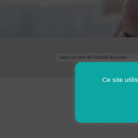
Ce site util
« premier
‹ p
Pages