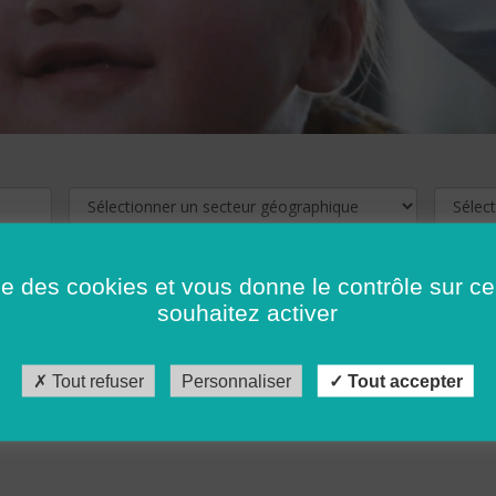
ise des cookies et vous donne le contrôle sur 
souhaitez activer
cliquez ici !
Pour voir les offres d'emploi de votre département,
Tout refuser
Personnaliser
Tout accepter
récédent
…
10
11
12
13
14
15