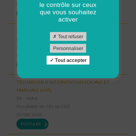
le contrôle sur ceux
01/08/2026
que vous souhaitez
POSTULER
activer
AIDE SOIGNANT (H/F)
Tout refuser
85 - Vendée
Possibilité de CDI ou CDD
Personnaliser
01/08/2026
Tout accepter
POSTULER
TECHNICIEN D’INTERVENTION SOCIALE ET
FAMILIALE (H/F)
36 - Indre
Possibilité de CDI ou CDD
01/08/2026
POSTULER