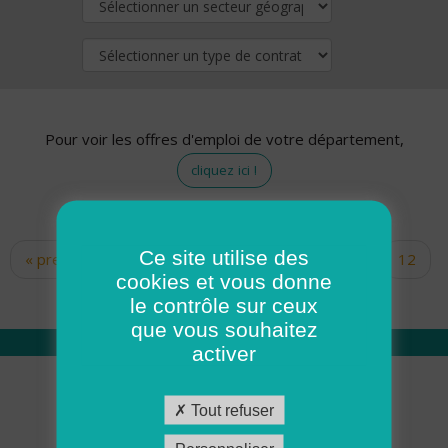
Pour voir les offres d'emploi de votre département,
cliquez ici !
Ce site utilise des
« premier
‹ précédent
…
10
11
12
Pages
cookies et vous donne
13
14
15
16
17
18
le contrôle sur ceux
que vous souhaitez
activer
Qui sommes nous
Tout refuser
Académie ADMR