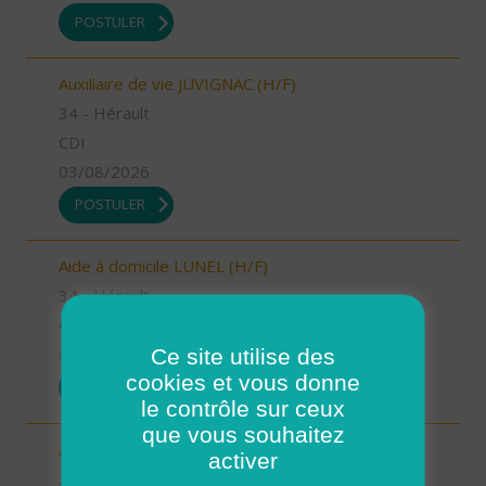
POSTULER
Auxiliaire de vie JUVIGNAC (H/F)
34 - Hérault
CDI
03/08/2026
POSTULER
Aide à domicile LUNEL (H/F)
34 - Hérault
CDI
Ce site utilise des
03/08/2026
cookies et vous donne
POSTULER
le contrôle sur ceux
que vous souhaitez
Auxiliaire de vie LE CRES (H/F)
activer
34 - Hérault