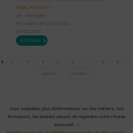
FAMILIALE (H/F)
24 - Dordogne
Possibilité de CDI ou CDD
01/08/2026
POSTULER
1
2
3
4
5
6
7
8
9
…
Pages
suivant ›
dernier »
Vous souhaitez plus d'informations sur nos métiers, nos
formations, les bonnes raisons de rejoindre notre réseau
associatif... ?
Rendez-vous sur "L'ADMR recrute près de chez vous".