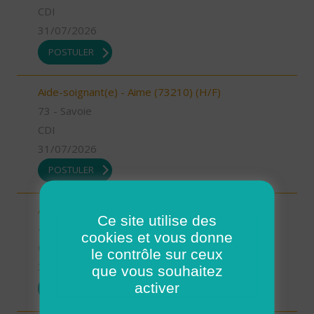
CDI
31/07/2026
POSTULER
Aide-soignant(e) - Aime (73210) (H/F)
73 - Savoie
CDI
31/07/2026
POSTULER
Auxiliaire de vie - Mimizan (H/F)
Ce site utilise des
40 - Landes
cookies et vous donne
CDI
le contrôle sur ceux
31/07/2026
que vous souhaitez
activer
POSTULER