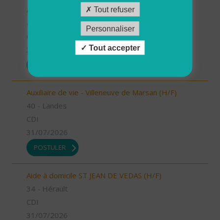
Auxiliaire de vie - Labouheyre (H/F)
Tout refuser
40 - Landes
Personnaliser
CDI
Tout accepter
31/07/2026
POSTULER
Auxiliaire de vie - Villeneuve de Marsan (H/F)
40 - Landes
CDI
31/07/2026
POSTULER
Aide à domicile ST JEAN DE VEDAS (H/F)
34 - Hérault
CDI
31/07/2026