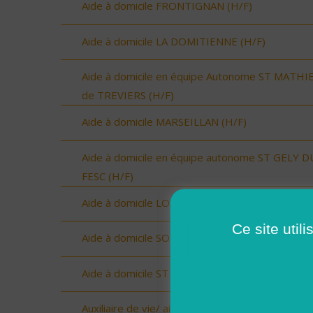
Aide à domicile FRONTIGNAN (H/F)
Aide à domicile LA DOMITIENNE (H/F)
Aide à domicile en équipe Autonome ST MATHI
de TREVIERS (H/F)
Aide à domicile MARSEILLAN (H/F)
Aide à domicile en équipe autonome ST GELY D
FESC (H/F)
Aide à domicile LODEVE (H/F)
Ce site util
Aide à domicile SOMAILS (H/F)
Aide à domicile ST ANDRE DE SANGONIS (H/F)
Auxiliaire de vie/ aide à domicile - Plourin, Brélès