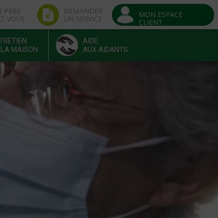
R PRÈS
DEMANDER
MON ESPACE
EZ VOUS
UN SERVICE
CLIENT
TRETIEN
AIDE
 LA MAISON
AUX AIDANTS