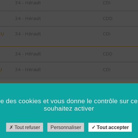
34 - Hérault
CDI
34 - Hérault
CDD
EU
34 - Hérault
CDI
34 - Hérault
CDD
U
34 - Hérault
CDI
34 - Hérault
CDD
ise des cookies et vous donne le contrôle sur 
34 - Hérault
CDI
souhaitez activer
34 - Hérault
CDD
Tout refuser
Personnaliser
Tout accepter
,
29 - Finistère
Possibilité de C