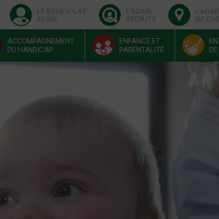
LE BÉNÉVOLAT
L'ADMR
L'ADM
ADMR
RECRUTE
DE CH
ACCOMPAGNEMENT
ENFANCE ET
EN
DU HANDICAP
PARENTALITÉ
DE