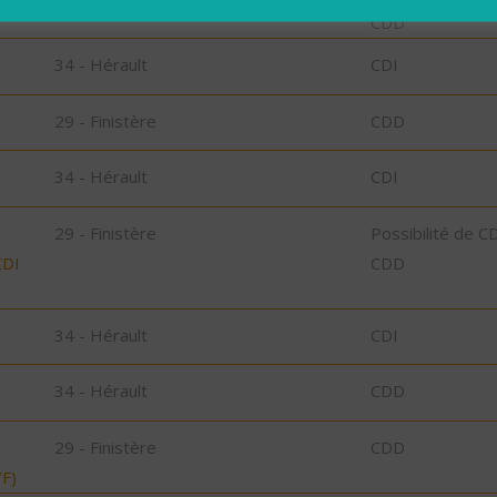
CDD
34 - Hérault
CDI
29 - Finistère
CDD
34 - Hérault
CDI
29 - Finistère
Possibilité de C
CDI
CDD
34 - Hérault
CDI
34 - Hérault
CDD
29 - Finistère
CDD
F)