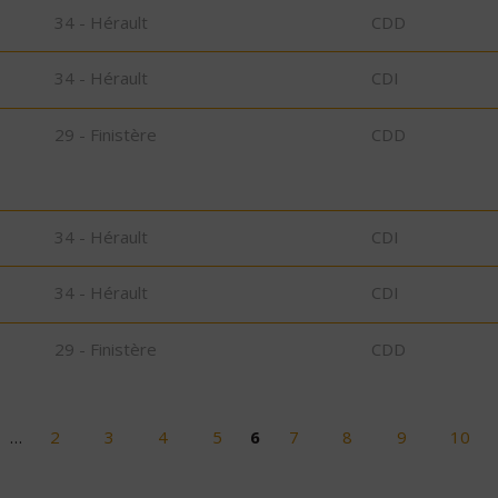
34 - Hérault
CDD
34 - Hérault
CDI
29 - Finistère
CDD
34 - Hérault
CDI
34 - Hérault
CDI
29 - Finistère
CDD
…
2
3
4
5
6
7
8
9
10