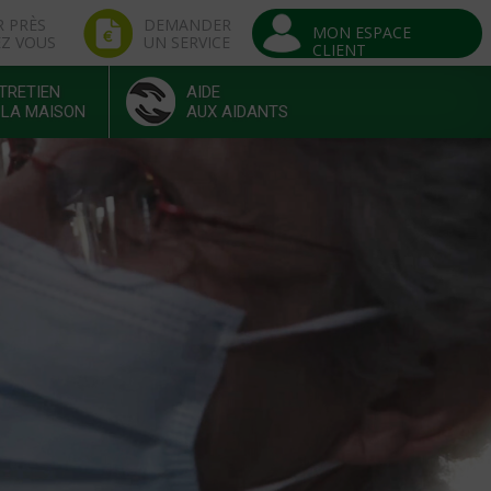
R PRÈS
DEMANDER
MON ESPACE
EZ VOUS
UN SERVICE
CLIENT
TRETIEN
AIDE
 LA MAISON
AUX AIDANTS