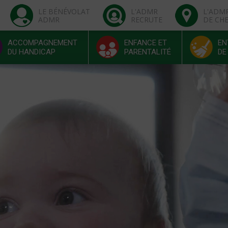
LE BÉNÉVOLAT
L'ADMR
L'ADM
ADMR
RECRUTE
DE CH
ACCOMPAGNEMENT
ENFANCE ET
EN
DU HANDICAP
PARENTALITÉ
DE