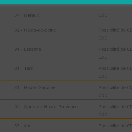
34 - Hérault
CDI
34 - Hérault
CDD
92 - Hauts-de-Seine
Possibilité de C
CDD
91 - Essonne
Possibilité de C
CDD
81 - Tarn
Possibilité de C
CDD
31 - Haute-Garonne
Possibilité de C
CDD
04 - Alpes-de-Haute-Provence
Possibilité de C
CDD
83 - Var
Possibilité de C