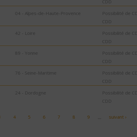
CDD
04 - Alpes-de-Haute-Provence
Possibilité de C
CDD
42 - Loire
Possibilité de C
CDD
89 - Yonne
Possibilité de C
CDD
76 - Seine-Maritime
Possibilité de C
CDD
24 - Dordogne
Possibilité de C
CDD
3
4
5
6
7
8
9
…
suivant ›