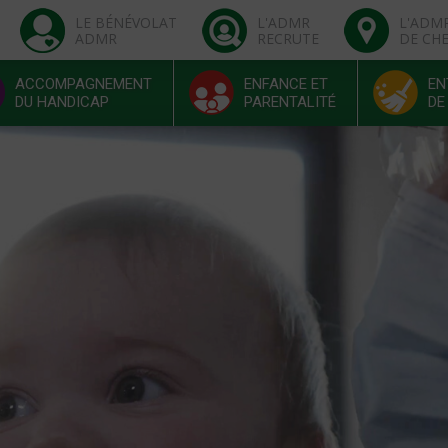
LE BÉNÉVOLAT
L'ADMR
L'ADM
ADMR
RECRUTE
DE CH
ACCOMPAGNEMENT
ENFANCE ET
EN
DU HANDICAP
PARENTALITÉ
DE