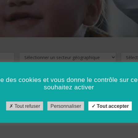
ise des cookies et vous donne le contrôle sur 
souhaitez activer
cliquez ici !
Pour voir les offres d'emploi de votre département,
Tout refuser
Personnaliser
Tout accepter
récédent
…
10
11
12
13
14
15