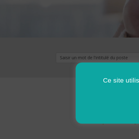
Ce site util
« premier
‹ p
Pages