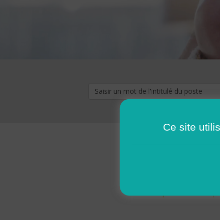
Ce site util
« premier
‹ p
Pages