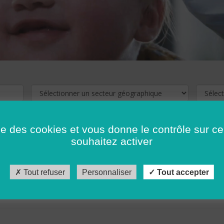
ise des cookies et vous donne le contrôle sur 
souhaitez activer
cliquez ici !
Pour voir les offres d'emploi de votre département,
Tout refuser
Personnaliser
Tout accepter
récédent
…
10
11
12
13
14
15