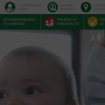
LE BÉNÉVOLAT
L'ADMR
L'ADM
ADMR
RECRUTE
DE CH
ACCOMPAGNEMENT
ENFANCE ET
EN
DU HANDICAP
PARENTALITÉ
DE