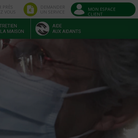
R PRÈS
DEMANDER
MON ESPACE
EZ VOUS
UN SERVICE
CLIENT
TRETIEN
AIDE
 LA MAISON
AUX AIDANTS