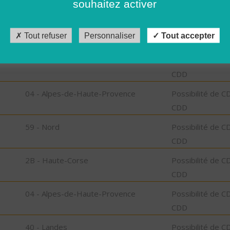
souhaitez activer
CDD
41 - Loir-et-Cher
Possibilité de C
Tout refuser
Personnaliser
Tout accepter
CDD
58 - Nièvre
Possibilité de C
CDD
04 - Alpes-de-Haute-Provence
Possibilité de C
CDD
59 - Nord
Possibilité de C
CDD
2B - Haute-Corse
Possibilité de C
CDD
04 - Alpes-de-Haute-Provence
Possibilité de C
CDD
40 - Landes
Possibilité de C