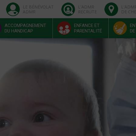
LE BÉNÉVOLAT
L'ADMR
L'ADM
ADMR
RECRUTE
DE CH
ACCOMPAGNEMENT
ENFANCE ET
EN
DU HANDICAP
PARENTALITÉ
DE