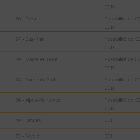
CDD
26 - Drôme
Possibilité de C
CDD
67 - Bas-Rhin
Possibilité de C
CDD
49 - Maine-et-Loire
Possibilité de C
CDD
2A - Corse-du-Sud
Possibilité de C
CDD
06 - Alpes-Maritimes
Possibilité de C
CDD
40 - Landes
CDI
73 - Savoie
CDI