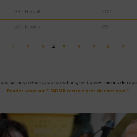
34 - Hérault
CDD
40 - Landes
CDI
1
2
3
4
5
6
7
8
9
…
ons sur nos métiers, nos formations, les bonnes raisons de rejoin
Rendez-vous sur "L'ADMR recrute près de chez vous".