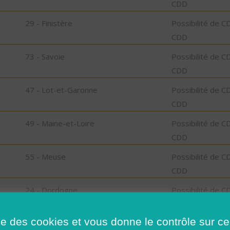
CDD
29 - Finistère
Possibilité de C
CDD
73 - Savoie
Possibilité de C
CDD
47 - Lot-et-Garonne
Possibilité de C
CDD
49 - Maine-et-Loire
Possibilité de C
CDD
55 - Meuse
Possibilité de C
CDD
24 - Dordogne
Possibilité de C
CDD
ise des cookies et vous donne le contrôle sur 
72 - Sarthe
Possibilité de C