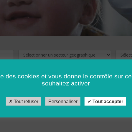
ise des cookies et vous donne le contrôle sur 
souhaitez activer
cliquez ici !
Pour voir les offres d'emploi de votre département,
Tout refuser
Personnaliser
Tout accepter
récédent
…
10
11
12
13
14
15