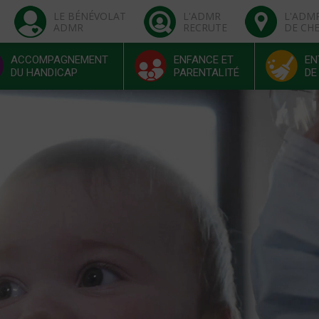
LE BÉNÉVOLAT
L'ADMR
L'ADM
ADMR
RECRUTE
DE CH
ACCOMPAGNEMENT
ENFANCE ET
EN
DU HANDICAP
PARENTALITÉ
DE