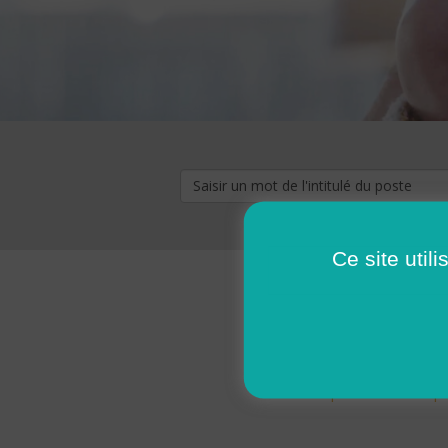
Ce site util
« premier
‹ p
Pages