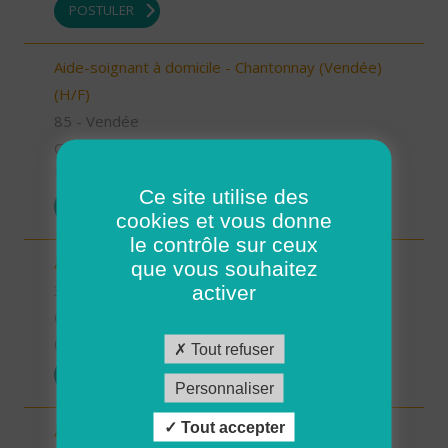
POSTULER
Aide-soignant à domicile - Chantonnay (Vendée)
(H/F)
85 - Vendée
CDI
10/09/2025
Ce site utilise des
POSTULER
cookies et vous donne
le contrôle sur ceux
Aide à domicile - secteur Beaumarchès (H/F)
que vous souhaitez
32 - Gers
activer
CDI
08/09/2025
Tout refuser
POSTULER
Personnaliser
Tout accepter
Auxiliaire de vie sociale - secteur L'Isle Jourdain