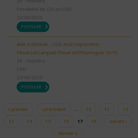
29 - Finistère
Possibilité de CDI ou CDD
22/08/2025
POSTULER
Aide à domicile - CDD Août/Septembre -
Plouarzel/Lampaul-Plouarzel/Ploumoguer (H/F)
29 - Finistère
CDD
22/08/2025
POSTULER
« premier
‹ précédent
…
10
11
12
Pages
13
14
15
16
17
18
suivant ›
dernier »