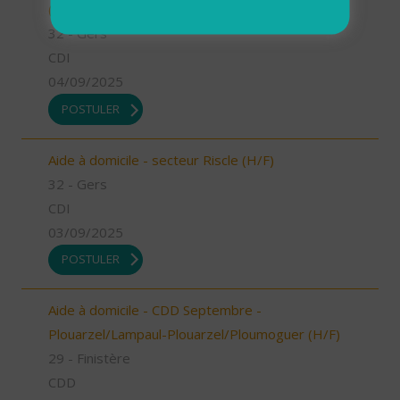
(H/F)
32 - Gers
CDI
04/09/2025
POSTULER
Aide à domicile - secteur Riscle (H/F)
32 - Gers
CDI
03/09/2025
POSTULER
Aide à domicile - CDD Septembre -
Plouarzel/Lampaul-Plouarzel/Ploumoguer (H/F)
29 - Finistère
CDD