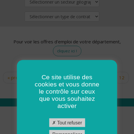
Pour voir les offres d'emploi de votre département,
cliquez ici !
Ce site utilise des
« premier
‹ précédent
…
10
11
12
Pages
cookies et vous donne
13
14
15
16
17
18
le contrôle sur ceux
que vous souhaitez
activer
Qui sommes nous
Tout refuser
Académie ADMR