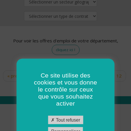
Pour voir les offres d'emploi de votre département,
cliquez ici !
Ce site utilise des
« premier
‹ précédent
…
10
11
12
Pages
cookies et vous donne
13
14
15
16
17
18
le contrôle sur ceux
que vous souhaitez
activer
Qui sommes nous
Tout refuser
Académie ADMR