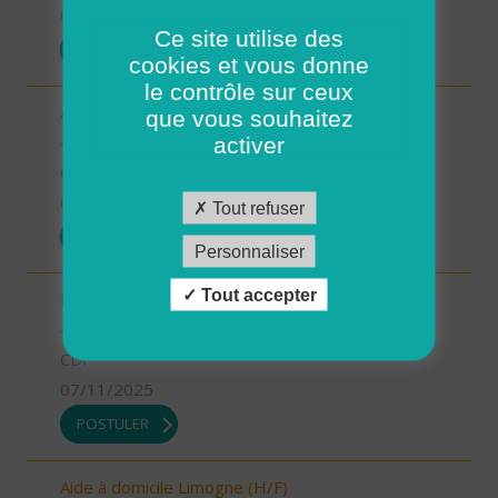
07/11/2025
Ce site utilise des
POSTULER
cookies et vous donne
le contrôle sur ceux
Aide-soignant.e Limogne en Quercy (H/F)
que vous souhaitez
46 - Lot
activer
CDD
07/11/2025
Tout refuser
POSTULER
Personnaliser
Tout accepter
Responsable du développement (H/F)
46 - Lot
CDI
07/11/2025
POSTULER
Aide à domicile Limogne (H/F)