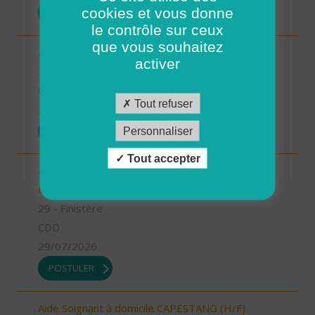
cookies et vous donne
POSTULER
le contrôle sur ceux
que vous souhaitez
Aide à domicile MAGALAS (H/F)
activer
34 - Hérault
CDI
Tout refuser
29/07/2026
POSTULER
Personnaliser
Tout accepter
Aide à domicile - CDD été - Ploudalmézeau,
Lampaul-Ploudalmézeau, St Pabu (H/F)
29 - Finistère
CDD
29/07/2026
POSTULER
Aide Soignant à domicile CAPESTANG (H/F)