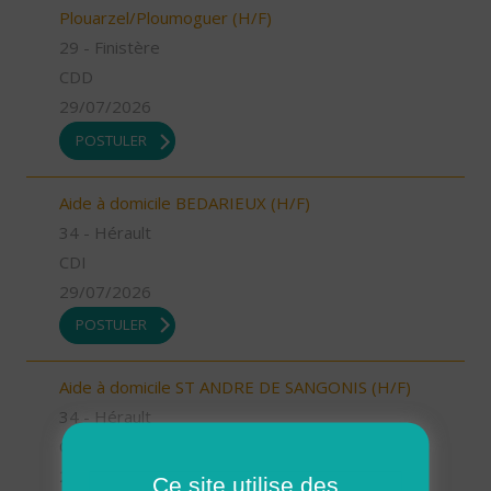
Plouarzel/Ploumoguer (H/F)
29 - Finistère
CDD
29/07/2026
POSTULER
Aide à domicile BEDARIEUX (H/F)
34 - Hérault
CDI
29/07/2026
POSTULER
Aide à domicile ST ANDRE DE SANGONIS (H/F)
34 - Hérault
CDD
29/07/2026
Ce site utilise des