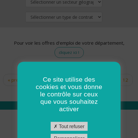
Pour voir les offres d'emploi de votre département,
cliquez ici !
Ce site utilise des
« premier
‹ précédent
…
10
11
12
Pages
cookies et vous donne
13
14
15
16
17
18
le contrôle sur ceux
que vous souhaitez
activer
Qui sommes nous
Tout refuser
Académie ADMR