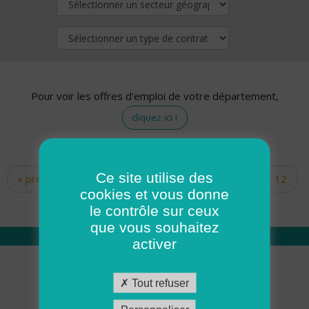
Pour voir les offres d'emploi de votre département,
cliquez ici !
Ce site utilise des
« premier
‹ précédent
…
10
11
12
Pages
cookies et vous donne
13
14
15
16
17
18
le contrôle sur ceux
que vous souhaitez
activer
Qui sommes nous
Tout refuser
Académie ADMR