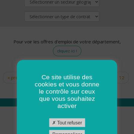
Pour voir les offres d'emploi de votre département,
cliquez ici !
Ce site utilise des
« premier
‹ précédent
…
10
11
12
Pages
cookies et vous donne
13
14
15
16
17
18
le contrôle sur ceux
que vous souhaitez
activer
Qui sommes nous
Tout refuser
Académie ADMR