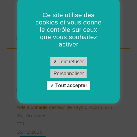
CDD ou CDI (H/F)
29 - Finistère
Ce site utilise des
Possibilité de CDI ou CDD
cookies et vous donne
le contrôle sur ceux
26/12/2025
que vous souhaitez
POSTULER
activer
Aide à domicile - CDD ou CDI - St Renan (H/F)
Tout refuser
29 - Finistère
Possibilité de CDI ou CDD
Personnaliser
26/12/2025
Tout accepter
POSTULER
Aide à domicile secteur de Pays d'Yvois (H/F)
08 - Ardennes
CDI
26/12/2025