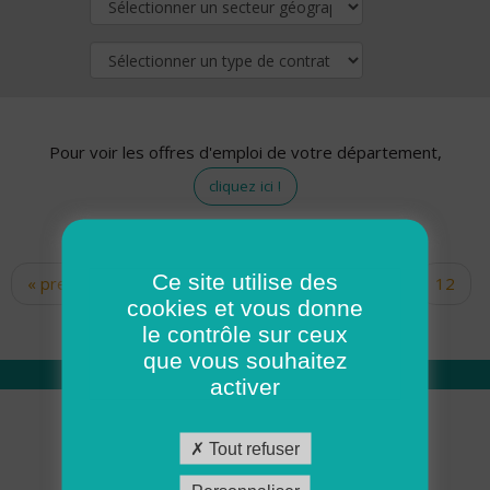
Pour voir les offres d'emploi de votre département,
cliquez ici !
Ce site utilise des
« premier
‹ précédent
…
10
11
12
Pages
cookies et vous donne
13
14
15
16
17
18
le contrôle sur ceux
que vous souhaitez
activer
Qui sommes nous
Tout refuser
Académie ADMR