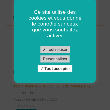
CDD
26/12/2025
Ce site utilise des
cookies et vous donne
POSTULER
le contrôle sur ceux
que vous souhaitez
Auxiliaire de vie/aide à domicile - Locmaria-
activer
Plouzané /Plougonvelin/Le Conquet/Trébabu -
CDD ou CDI (H/F)
Tout refuser
29 - Finistère
Possibilité de CDI ou CDD
Personnaliser
26/12/2025
Tout accepter
POSTULER
Aide à domicile - CDD ou CDI - St Renan (H/F)
29 - Finistère
Possibilité de CDI ou CDD
26/12/2025