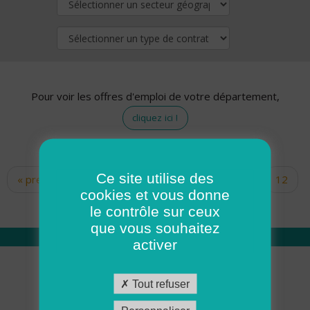
Pour voir les offres d'emploi de votre département,
cliquez ici !
Ce site utilise des
« premier
‹ précédent
…
10
11
12
Pages
cookies et vous donne
13
14
15
16
17
18
le contrôle sur ceux
que vous souhaitez
activer
Qui sommes nous
Tout refuser
Académie ADMR