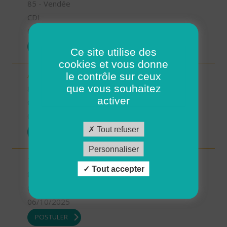
85 - Vendée
CDI
06/10/2025
POSTULER
Ce site utilise des
cookies et vous donne
le contrôle sur ceux
Aide soignant à domicile - Bouin (H/F)
que vous souhaitez
85 - Vendée
activer
CDI
06/10/2025
Tout refuser
POSTULER
Personnaliser
Technicien d'intervention social et familiale (H/F)
Tout accepter
85 - Vendée
CDI
06/10/2025
POSTULER