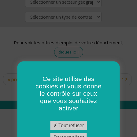
Pour voir les offres d'emploi de votre département,
cliquez ici !
Ce site utilise des
« premier
‹ précédent
…
10
11
12
Pages
cookies et vous donne
13
14
15
16
17
18
le contrôle sur ceux
que vous souhaitez
activer
Qui sommes nous
Tout refuser
Académie ADMR