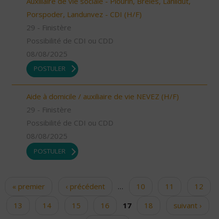
Auxiliaire de vie sociale - Plourin, Brélès, Lanildut,
Porspoder, Landunvez - CDI (H/F)
29 - Finistère
Possibilité de CDI ou CDD
08/08/2025
POSTULER
Aide à domicile / auxiliaire de vie NEVEZ (H/F)
29 - Finistère
Possibilité de CDI ou CDD
08/08/2025
POSTULER
« premier
‹ précédent
…
10
11
12
Pages
13
14
15
16
17
18
suivant ›