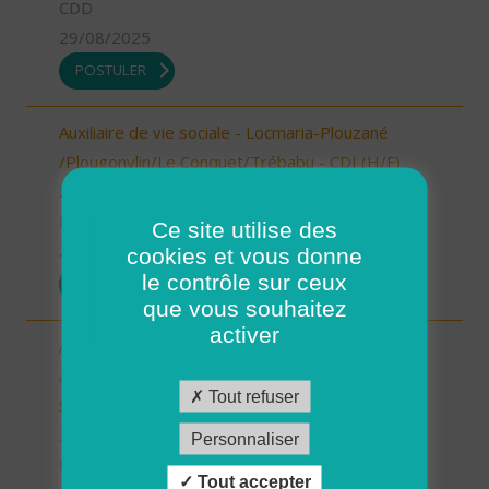
CDD
29/08/2025
POSTULER
Auxiliaire de vie sociale - Locmaria-Plouzané
/Plougonvlin/Le Conquet/Trébabu - CDI (H/F)
29 - Finistère
Possibilité de CDI ou CDD
Ce site utilise des
29/08/2025
cookies et vous donne
le contrôle sur ceux
POSTULER
que vous souhaitez
activer
Auxiliaire de vie sociale - Locmaria-Plouzané
/Plougonvelin/Le Conquet/Trébabu - CDD pour
Tout refuser
Septembre (H/F)
29 - Finistère
Personnaliser
Possibilité de CDI ou CDD
Tout accepter