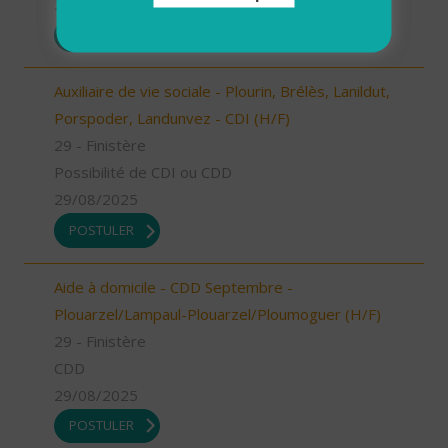
29/08/2025
POSTULER
Auxiliaire de vie sociale - Plourin, Brélès, Lanildut,
Porspoder, Landunvez - CDI (H/F)
29 - Finistère
Possibilité de CDI ou CDD
29/08/2025
POSTULER
Aide à domicile - CDD Septembre -
Plouarzel/Lampaul-Plouarzel/Ploumoguer (H/F)
29 - Finistère
CDD
29/08/2025
POSTULER