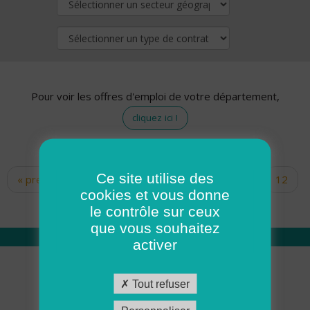
Pour voir les offres d'emploi de votre département,
cliquez ici !
Ce site utilise des
« premier
‹ précédent
…
10
11
12
Pages
cookies et vous donne
13
14
15
16
17
18
le contrôle sur ceux
que vous souhaitez
activer
Qui sommes nous
Tout refuser
Académie ADMR