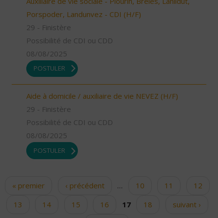
Auxiliaire de vie sociale - Plourin, Brélès, Lanildut,
Porspoder, Landunvez - CDI (H/F)
29 - Finistère
Possibilité de CDI ou CDD
08/08/2025
POSTULER
Aide à domicile / auxiliaire de vie NEVEZ (H/F)
29 - Finistère
Possibilité de CDI ou CDD
08/08/2025
POSTULER
« premier
‹ précédent
…
10
11
12
Pages
13
14
15
16
17
18
suivant ›