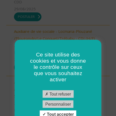
CDD
29/08/2025
POSTULER
Auxiliaire de vie sociale - Locmaria-Plouzané
/Plougonvlin/Le Conquet/Trébabu - CDI (H/F)
29 - Finistère
Possibilité de CDI ou CDD
Ce site utilise des
29/08/2025
cookies et vous donne
le contrôle sur ceux
POSTULER
que vous souhaitez
activer
Auxiliaire de vie sociale - Locmaria-Plouzané
/Plougonvelin/Le Conquet/Trébabu - CDD pour
Tout refuser
Septembre (H/F)
29 - Finistère
Personnaliser
Possibilité de CDI ou CDD
Tout accepter