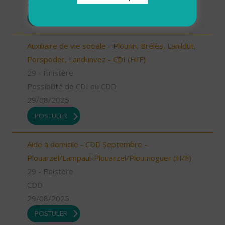
29/08/2025
POSTULER
Auxiliaire de vie sociale - Plourin, Brélès, Lanildut,
Porspoder, Landunvez - CDI (H/F)
29 - Finistère
Possibilité de CDI ou CDD
29/08/2025
POSTULER
Aide à domicile - CDD Septembre -
Plouarzel/Lampaul-Plouarzel/Ploumoguer (H/F)
29 - Finistère
CDD
29/08/2025
POSTULER