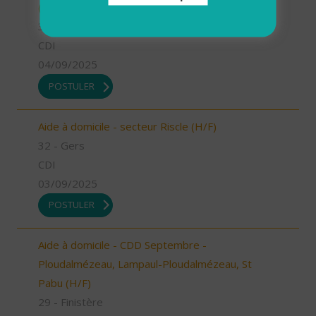
(H/F)
32 - Gers
CDI
04/09/2025
POSTULER
Aide à domicile - secteur Riscle (H/F)
32 - Gers
CDI
03/09/2025
POSTULER
Aide à domicile - CDD Septembre -
Ploudalmézeau, Lampaul-Ploudalmézeau, St
Pabu (H/F)
29 - Finistère