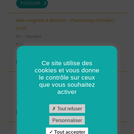
POSTULER
Aide-soignant à domicile - Chantonnay (Vendée)
(H/F)
85 - Vendée
CDI
10/09/2025
POSTULER
Ce site utilise des
cookies et vous donne
le contrôle sur ceux
Aide à domicile - secteur Beaumarchès (H/F)
que vous souhaitez
32 - Gers
activer
CDI
08/09/2025
Tout refuser
POSTULER
Personnaliser
Auxiliaire de vie sociale - secteur L'Isle Jourdain
Tout accepter