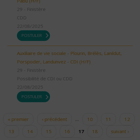
Pabu (H/F)
29 - Finistère
CDD
22/08/2025
POSTULER
Auxiliaire de vie sociale - Plourin, Brélès, Lanildut,
Porspoder, Landunvez - CDI (H/F)
29 - Finistère
Possibilité de CDI ou CDD
22/08/2025
POSTULER
« premier
‹ précédent
…
10
11
12
Pages
13
14
15
16
17
18
suivant ›