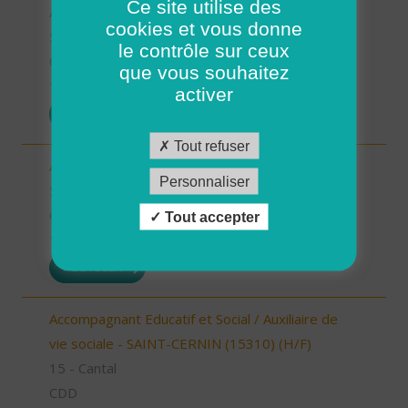
Ce site utilise des
Auxiliaire de vie (H/F)
cookies et vous donne
56 - Morbihan
le contrôle sur ceux
CDI
que vous souhaitez
19/05/2026
activer
POSTULER
Tout refuser
Aide à domicile (H/F)
Personnaliser
56 - Morbihan
CDI
Tout accepter
18/05/2026
POSTULER
Accompagnant Educatif et Social / Auxiliaire de
vie sociale - SAINT-CERNIN (15310) (H/F)
15 - Cantal
CDD