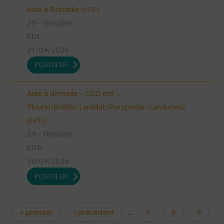
Aide à Domicile (H/F)
29 - Finistère
CDI
21/04/2026
POSTULER
Aide à domicile - CDD été -
Plourin/Brélès/Lanildut/Porspoder/Landunvez
(H/F)
29 - Finistère
CDD
20/04/2026
POSTULER
« premier
‹ précédent
…
7
8
9
Pages