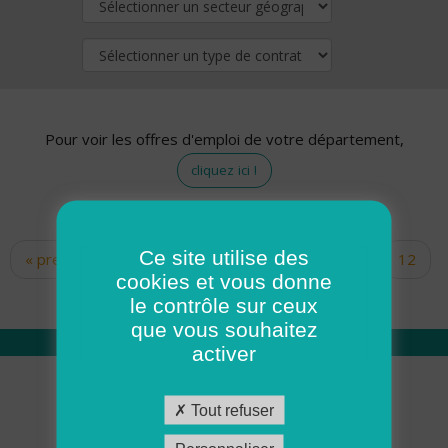
Pour voir les offres d'emploi de votre département,
cliquez ici !
Ce site utilise des
« premier
‹ précédent
…
10
11
12
Pages
cookies et vous donne
13
14
15
16
17
18
le contrôle sur ceux
que vous souhaitez
activer
Qui sommes nous
Tout refuser
Académie ADMR