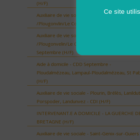
(H/F)
Ce site util
Auxiliaire de vie sociale - Locmaria-Plouzané
/Plougonvlin/Le Conquet/Trébabu - CDI (H/F)
Auxiliaire de vie sociale - Locmaria-Plouzané
/Plougonvelin/Le Conquet/Trébabu - CDD pour
Septembre (H/F)
Aide à domicile - CDD Septembre -
Ploudalmézeau, Lampaul-Ploudalmézeau, St Pa
(H/F)
Auxiliaire de vie sociale - Plourin, Brélès, Lanildut
Porspoder, Landunvez - CDI (H/F)
INTERVENANT.E A DOMICILE - LA GUERCHE D
BRETAGNE (H/F)
Auxiliaire de vie sociale - Saint-Genix-sur-Guiers