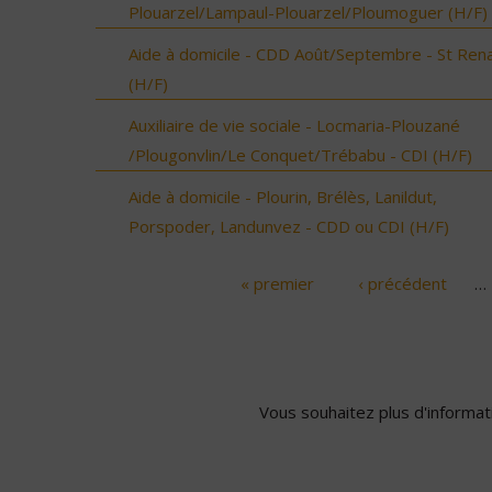
Plouarzel/Lampaul-Plouarzel/Ploumoguer (H/F)
Aide à domicile - CDD Août/Septembre - St Ren
(H/F)
Auxiliaire de vie sociale - Locmaria-Plouzané
/Plougonvlin/Le Conquet/Trébabu - CDI (H/F)
Aide à domicile - Plourin, Brélès, Lanildut,
Porspoder, Landunvez - CDD ou CDI (H/F)
« premier
‹ précédent
…
Pages
Vous souhaitez plus d'informati