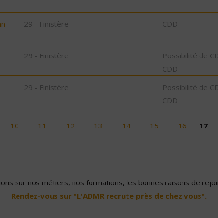
an
29 - Finistère
CDD
29 - Finistère
Possibilité de C
CDD
29 - Finistère
Possibilité de C
CDD
10
11
12
13
14
15
16
17
ons sur nos métiers, nos formations, les bonnes raisons de rejoin
Rendez-vous sur "L'ADMR recrute près de chez vous".