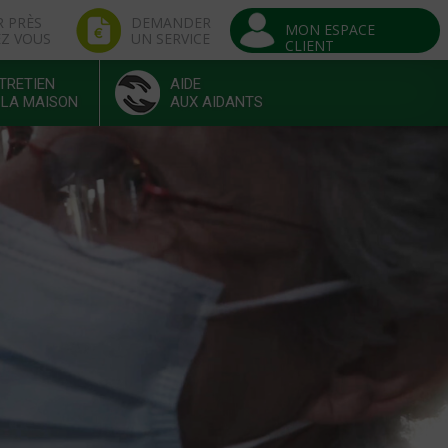
R PRÈS
DEMANDER
MON ESPACE
EZ VOUS
UN SERVICE
CLIENT
TRETIEN
AIDE
 LA MAISON
AUX AIDANTS