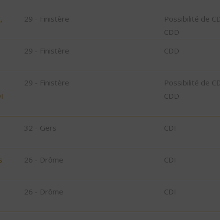
,
29 - Finistère
Possibilité de C
CDD
29 - Finistère
CDD
29 - Finistère
Possibilité de C
I
CDD
32 - Gers
CDI
s
26 - Drôme
CDI
26 - Drôme
CDI