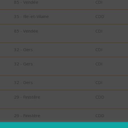
85 - Vendée
CDI
35 - Ille-et-Vilaine
CDD
85 - Vendée
CDI
32 - Gers
CDI
32 - Gers
CDI
32 - Gers
CDI
29 - Finistère
CDD
29 - Finistère
CDD
bu