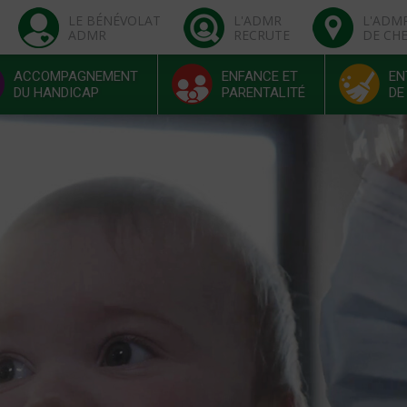
LE BÉNÉVOLAT
L'ADMR
L'ADM
ADMR
RECRUTE
DE CH
ACCOMPAGNEMENT
ENFANCE ET
EN
DU HANDICAP
PARENTALITÉ
DE