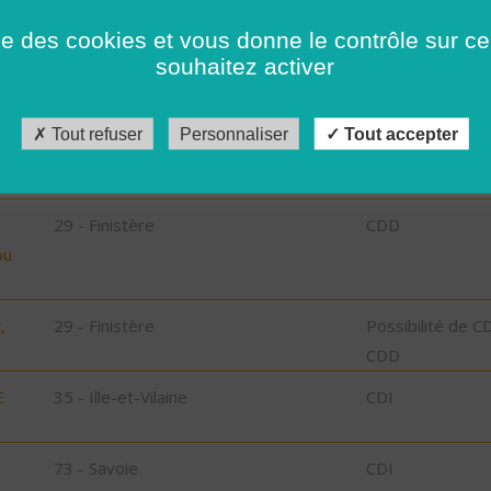
ise des cookies et vous donne le contrôle sur 
29 - Finistère
Possibilité de C
souhaitez activer
CDD
29 - Finistère
Possibilité de C
Tout refuser
Personnaliser
Tout accepter
CDD
29 - Finistère
CDD
bu
,
29 - Finistère
Possibilité de C
CDD
E
35 - Ille-et-Vilaine
CDI
73 - Savoie
CDI