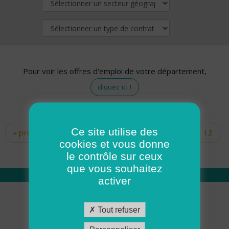
Pour voir les offres d'emploi de votre département,
cliquez ici !
Ce site utilise des
« premier
‹ précédent
…
10
11
12
Pages
cookies et vous donne
13
14
15
16
17
18
le contrôle sur ceux
que vous souhaitez
activer
Qui sommes nous
Tout refuser
Académie ADMR