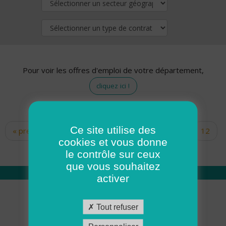
Pour voir les offres d'emploi de votre département,
cliquez ici !
Ce site utilise des
« premier
‹ précédent
…
10
11
12
Pages
cookies et vous donne
13
14
15
16
17
18
le contrôle sur ceux
que vous souhaitez
activer
Qui sommes nous
Tout refuser
Académie ADMR