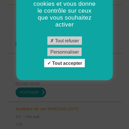
cookies et vous donne
le contrôle sur ceux
Auxiliaire de vie MEJEAN (H/F)
que vous souhaitez
34 - Hérault
activer
CDI
03/08/2026
Tout refuser
POSTULER
Personnaliser
Aide à domicile MIMOSAS (H/F)
Tout accepter
34 - Hérault
CDD
03/08/2026
POSTULER
Auxiliaire de vie MIMOSAS (H/F)
34 - Hérault
CDI