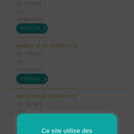
34 - Hérault
CDI
03/08/2026
POSTULER
Auxiliaire de vie GIGNAC (H/F)
34 - Hérault
CDI
03/08/2026
POSTULER
Aide à domicile MEJEAN (H/F)
34 - Hérault
CDD
03/08/2026
POSTULER
Ce site utilise des