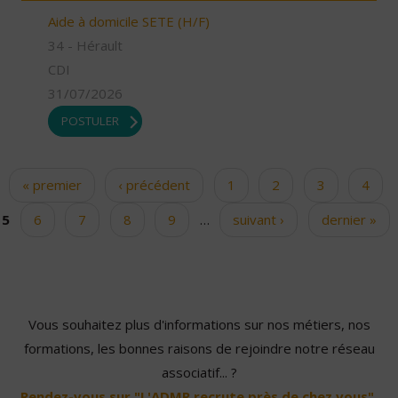
Aide à domicile SETE (H/F)
34 - Hérault
CDI
31/07/2026
POSTULER
« premier
‹ précédent
1
2
3
4
Pages
5
6
7
8
9
…
suivant ›
dernier »
Vous souhaitez plus d'informations sur nos métiers, nos
formations, les bonnes raisons de rejoindre notre réseau
associatif... ?
Rendez-vous sur "L'ADMR recrute près de chez vous".