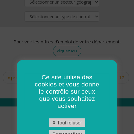
Pour voir les offres d'emploi de votre département,
cliquez ici !
Ce site utilise des
« premier
‹ précédent
…
10
11
12
Pages
cookies et vous donne
13
14
15
16
17
18
le contrôle sur ceux
que vous souhaitez
activer
Qui sommes nous
Tout refuser
Académie ADMR