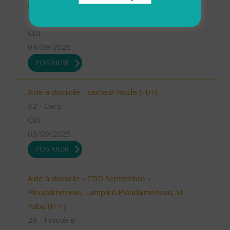
(H/F)
32 - Gers
CDI
04/09/2025
POSTULER
Aide à domicile - secteur Riscle (H/F)
32 - Gers
CDI
03/09/2025
POSTULER
Aide à domicile - CDD Septembre -
Ploudalmézeau, Lampaul-Ploudalmézeau, St
Pabu (H/F)
29 - Finistère