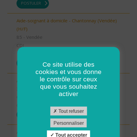
POSTULER
Aide-soignant à domicile - Chantonnay (Vendée)
(H/F)
85 - Vendée
CDI
10/09/2025
POSTULER
Ce site utilise des
cookies et vous donne
le contrôle sur ceux
Aide à domicile - secteur Beaumarchès (H/F)
que vous souhaitez
32 - Gers
activer
CDI
08/09/2025
Tout refuser
POSTULER
Personnaliser
Auxiliaire de vie sociale - secteur L'Isle Jourdain
Tout accepter