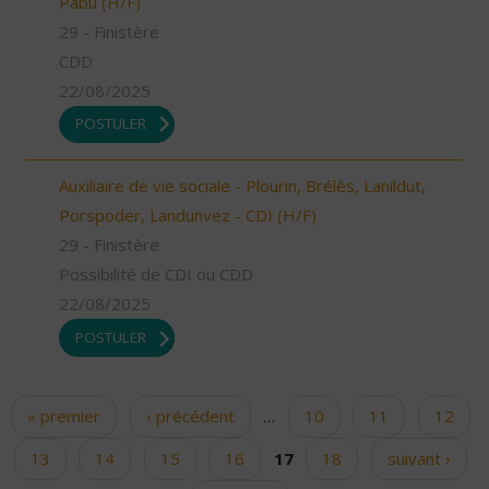
Pabu (H/F)
29 - Finistère
CDD
22/08/2025
POSTULER
Auxiliaire de vie sociale - Plourin, Brélès, Lanildut,
Porspoder, Landunvez - CDI (H/F)
29 - Finistère
Possibilité de CDI ou CDD
22/08/2025
POSTULER
« premier
‹ précédent
…
10
11
12
Pages
13
14
15
16
17
18
suivant ›