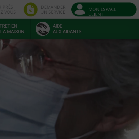
R PRÈS
DEMANDER
MON ESPACE
EZ VOUS
UN SERVICE
CLIENT
TRETIEN
AIDE
 LA MAISON
AUX AIDANTS