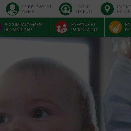
LE BÉNÉVOLAT
L'ADMR
L'ADM
ADMR
RECRUTE
DE CH
ACCOMPAGNEMENT
ENFANCE ET
EN
DU HANDICAP
PARENTALITÉ
DE