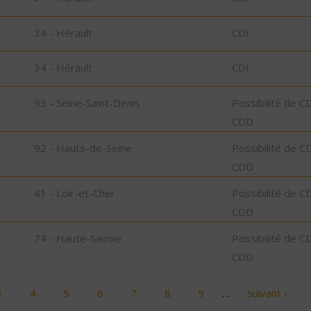
34 - Hérault
CDI
34 - Hérault
CDI
93 - Seine-Saint-Denis
Possibilité de C
CDD
92 - Hauts-de-Seine
Possibilité de C
CDD
41 - Loir-et-Cher
Possibilité de C
CDD
74 - Haute-Savoie
Possibilité de C
CDD
3
4
5
6
7
8
9
…
suivant ›