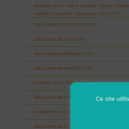
Auxiliaire de vie/ aide à domicile - Plourin, Brélès
Lanildut, Porspoder, Landunvez - CDI (H/F)
Aide à domicile CESSENON (H/F)
Aide à domicile VIAS (H/F)
Aide soignant MAGALAS (H/F)
Aide à domicile GANGES (H/F)
Auxiliaire de vie GANGES (H/F)
Aide à domicile CASTRIES (H/F)
Ce site util
Auxiliaire de vie CASTRIES (H/F)
Aide à domicile BERANGE (H/F)