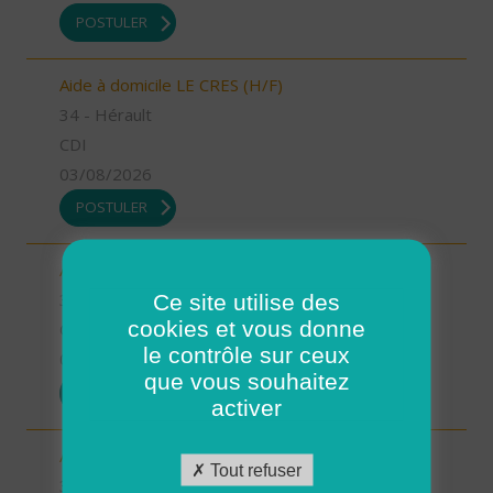
POSTULER
Aide à domicile LE CRES (H/F)
34 - Hérault
CDI
03/08/2026
POSTULER
Aide à domicile GANGES (H/F)
Ce site utilise des
34 - Hérault
cookies et vous donne
CDD
le contrôle sur ceux
03/08/2026
que vous souhaitez
POSTULER
activer
Auxiliaire de vie GANGES (H/F)
Tout refuser
34 - Hérault