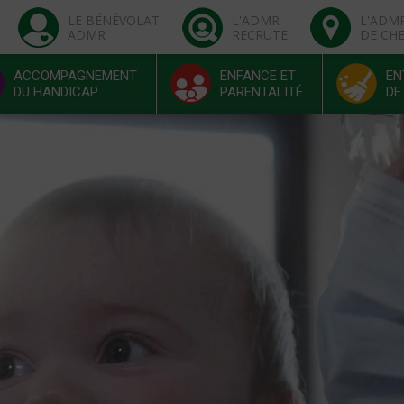
LE BÉNÉVOLAT
L'ADMR
L'ADM
ADMR
RECRUTE
DE CH
ACCOMPAGNEMENT
ENFANCE ET
EN
DU HANDICAP
PARENTALITÉ
DE