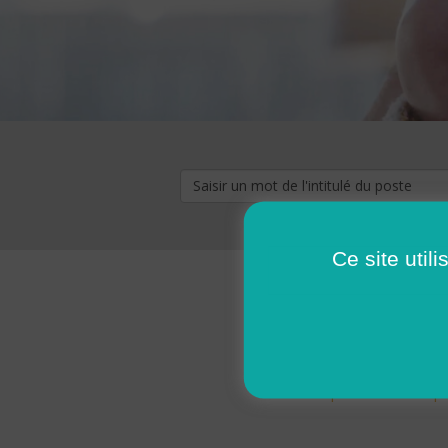
Ce site util
« premier
‹ p
Pages