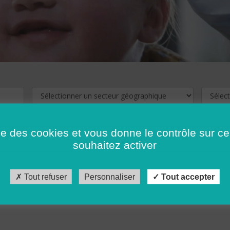
ise des cookies et vous donne le contrôle sur 
souhaitez activer
cliquez ici !
Pour voir les offres d'emploi de votre département,
Tout refuser
Personnaliser
Tout accepter
récédent
…
10
11
12
13
14
15