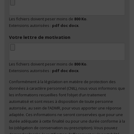
Les fichiers doivent peser moins de
800 Ko
.
Extensions autorisées :
pdf doc docx
.
Votre lettre de motivation
Les fichiers doivent peser moins de
800 Ko
.
Extensions autorisées :
pdf doc docx
.
Conformément à la législation en matière de protection des
En cliquant sur "Envoyer", je consens au traitement
données à caractère personnel (CNIL), nous vous informons que
de mes données à caractère personnel
*
les informations recueillies font l’objet d’un traitement
automatisé et sont mises à disposition de toute personne
autorisée, au sein de l’ADMR, pour vous apporter une réponse
adaptée. Ces informations ne seront conservées que pour une
durée adéquate à cette finalité ou pour une durée conforme à la
loi (obligation de conservation ou prescription). Vous pouvez