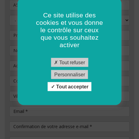
Vous souhaitez postuler au poste de
Ce site utilise des
Civilité
cookies et vous donne
le contrôle sur ceux
Prénom
que vous souhaitez
activer
Nom
*
Tout refuser
Adresse
Personnaliser
Code Postal
*
Tout accepter
Ville / commune
Email
*
Confirmation de votre adresse e-mail
*