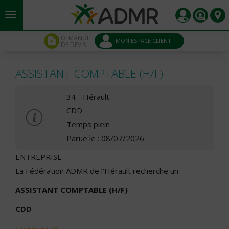
Aller au contenu principal
Panneau de gestion des cookies
DEMANDE
MON ESPACE CLIENT
DE DEVIS
ASSISTANT COMPTABLE (H/F)
34 - Hérault
CDD
Temps plein
Parue le : 08/07/2026
ENTREPRISE
La Fédération ADMR de l'Hérault recherche un :
ASSISTANT COMPTABLE (H/F)
CDD